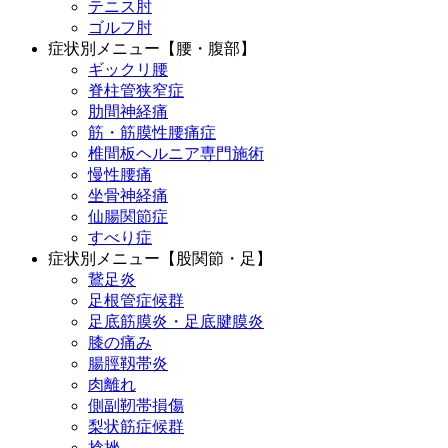
テニス肘
ゴルフ肘
症状別メニュー【腰・腹部】
ギックリ腰
脊柱管狭窄症
肋間神経痛
筋・筋膜性腰痛症
椎間板ヘルニア専門施術
慢性腰痛
坐骨神経痛
仙腸関節症
すべり症
症状別メニュー【股関節・足】
鵞足炎
足根管症候群
足底筋膜炎・足底腱膜炎
膝の痛み
腸脛靱帯炎
肉離れ
側副靭帯損傷
梨状筋症候群
捻挫