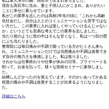
私は泉大津市の隣、高石市で生まれ育ちました。
現在も高石市に住み、妻と子供2人にかこまれ、ありがたい
ことに幸せに暮らせています。
私がこの業界を志したのは高校2年生の頃に「これから高齢
化社会だし、自分は人とのコミュニケーションも苦手ではな
い方だし、この業界に入れば楽しくやっていけるんじゃない
か」というとても安易な考えでこの業界を志しました。
当たり前のように世の中はそんな甘くなく、私は一つ目の壁
にぶち当たりました。
整骨院には毎日痛みや不調で困っている方がたくさん来ら
れ、コミュニケーションだけでは当然痛みや不調は改善でき
ず自分の無力さを痛感しました。私は焦りました。
それからは仕事終わりや仕事が休みの日等、プライベートを
削って、お金を払って、様々な技術セミナーに参加しまし
た。
結構しんどかったのを覚えています。そのかいあってかある
程度の痛みや不調は改善することが出来るようになりまし
た。
詳細はこちら