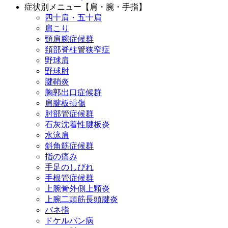
症状別メニュー【肩・腕・手指】
四十肩・五十肩
肩こり
頸肩腕症候群
頚部脊柱管狭窄症
野球肩
野球肘
腱鞘炎
胸郭出口症候群
肩腱板損傷
肘部管症候群
石灰沈着性腱板炎
水泳肩
斜角筋症候群
指の痛み
手足のしびれ
手根管症候群
上腕骨外側上顆炎
上腕二頭筋長頭腱炎
バネ指
ドケルバン病