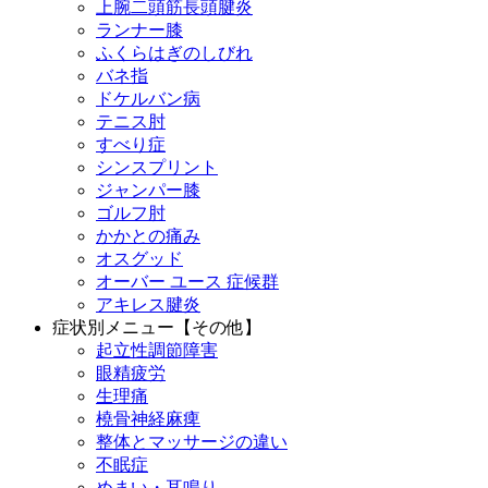
上腕二頭筋長頭腱炎
ランナー膝
ふくらはぎのしびれ
バネ指
ドケルバン病
テニス肘
すべり症
シンスプリント
ジャンパー膝
ゴルフ肘
かかとの痛み
オスグッド
オーバー ユース 症候群
アキレス腱炎
症状別メニュー【その他】
起立性調節障害
眼精疲労
生理痛
橈骨神経麻痺
整体とマッサージの違い
不眠症
めまい・耳鳴り