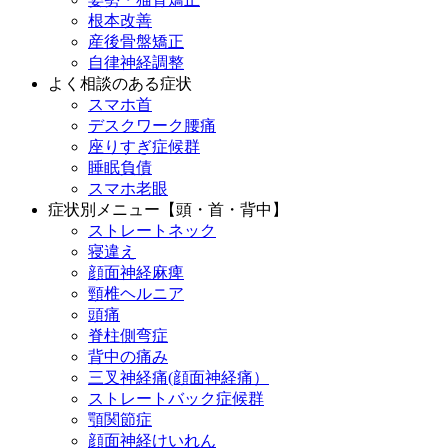
根本改善
産後骨盤矯正
自律神経調整
よく相談のある症状
スマホ首
デスクワーク腰痛
座りすぎ症候群
睡眠負債
スマホ老眼
症状別メニュー【頭・首・背中】
ストレートネック
寝違え
顔面神経麻痺
頸椎ヘルニア
頭痛
脊柱側弯症
背中の痛み
三叉神経痛(顔面神経痛）
ストレートバック症候群
顎関節症
顔面神経けいれん