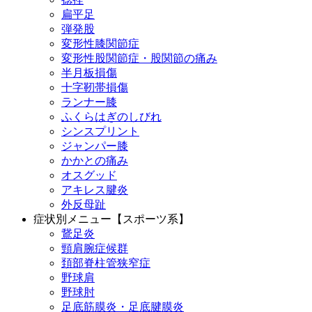
扁平足
弾発股
変形性膝関節症
変形性股関節症・股関節の痛み
半月板損傷
十字靭帯損傷
ランナー膝
ふくらはぎのしびれ
シンスプリント
ジャンパー膝
かかとの痛み
オスグッド
アキレス腱炎
外反母趾
症状別メニュー【スポーツ系】
鵞足炎
頸肩腕症候群
頚部脊柱管狭窄症
野球肩
野球肘
足底筋膜炎・足底腱膜炎