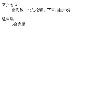
アクセス
南海線「北助松駅」下車､徒歩3分
駐車場
5台完備