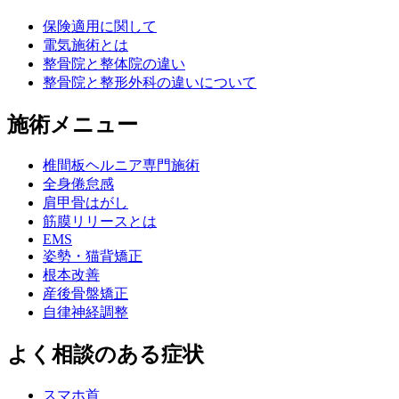
保険適用に関して
電気施術とは
整骨院と整体院の違い
整骨院と整形外科の違いについて
施術メニュー
椎間板ヘルニア専門施術
全身倦怠感
肩甲骨はがし
筋膜リリースとは
EMS
姿勢・猫背矯正
根本改善
産後骨盤矯正
自律神経調整
よく相談のある症状
スマホ首