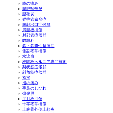
膝の痛み
腸脛靱帯炎
腱鞘炎
脊柱管狭窄症
胸郭出口症候群
肩腱板損傷
肘部管症候群
肉離れ
筋・筋膜性腰痛症
側副靭帯損傷
水泳肩
椎間板ヘルニア専門施術
梨状筋症候群
斜角筋症候群
捻挫
指の痛み
手足のしびれ
弾発股
半月板損傷
十字靭帯損傷
上腕骨外側上顆炎