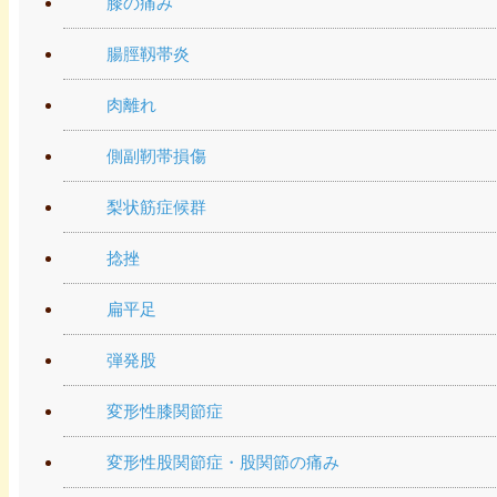
膝の痛み
腸脛靱帯炎
肉離れ
側副靭帯損傷
梨状筋症候群
捻挫
扁平足
弾発股
変形性膝関節症
変形性股関節症・股関節の痛み