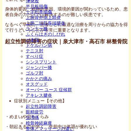
弾発股
半月板損傷
身体的要因、精神的要因、環境的要因が関わっているため、患
十字靭帯損傷
者自身の力だけでは解決するのが難しい疾患です。
上腕骨外側上顆炎
上腕二頭筋長頭腱炎
なるべく早期に、患者ごとに最適な治療を周りからの協力を得
ランナー膝
て行うということが非常に重要となります。
ふくらはぎのしびれ
バネ指
起立性調節障害の症状｜泉大津市・高石市 林整骨院
ドケルバン病
テニス肘
すべり症
シンスプリント
ジャンパー膝
ゴルフ肘
かかとの痛み
オスグッド
オーバー ユース 症候群
アキレス腱炎
症状別メニュー【その他】
起立性調節障害
眼精疲労
・めまいや立ちくらみ
生理痛
橈骨神経麻痺
・朝起きるのが辛く、午前中は体調が優れない
整体とマッサージの違い