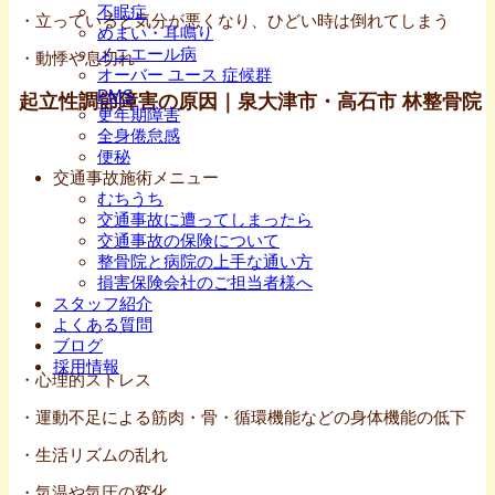
不眠症
・立っていると気分が悪くなり、ひどい時は倒れてしまう
めまい・耳鳴り
メニエール病
・動悸や息切れ
オーバー ユース 症候群
PMS
起立性調節障害の原因｜泉大津市・高石市 林整骨院
更年期障害
全身倦怠感
便秘
交通事故施術メニュー
むちうち
交通事故に遭ってしまったら
交通事故の保険について
整骨院と病院の上手な通い方
損害保険会社のご担当者様へ
スタッフ紹介
よくある質問
ブログ
採用情報
・心理的ストレス
・運動不足による筋肉・骨・循環機能などの身体機能の低下
・生活リズムの乱れ
・気温や気圧の変化