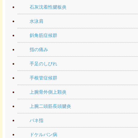
石灰沈着性腱板炎
水泳肩
斜角筋症候群
指の痛み
手足のしびれ
手根管症候群
上腕骨外側上顆炎
上腕二頭筋長頭腱炎
バネ指
ドケルバン病