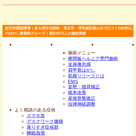
起立性調節障害｜泉大津市北助松・高石市・堺市南区桃山台で口コミ500件以上
のはやし整骨院グループ｜累計80万人の施術実績
施術メニュー
椎間板ヘルニア専門施術
全身倦怠感
肩甲骨はがし
筋膜リリースとは
EMS
姿勢・猫背矯正
根本改善
産後骨盤矯正
自律神経調整
よく相談のある症状
スマホ首
デスクワーク腰痛
座りすぎ症候群
睡眠負債