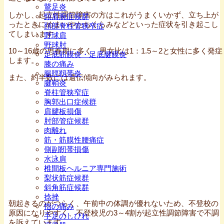
鵞足炎
しかし、起立性調節障害の方はこれがうまくいかず、立ち上が
頸肩腕症候群
ったときにめまいやたちくらみなどといった症状を引き起こし
頚部脊柱管狭窄症
てしまいます。
野球肩
野球肘
10～16歳の思春期に多く、男女比は1：1.5～2と女性に多く発症
足底筋膜炎・足底腱膜炎
します。
膝の痛み
腸脛靱帯炎
また、約半数には遺伝傾向がみられます。
腱鞘炎
脊柱管狭窄症
胸郭出口症候群
肩腱板損傷
肘部管症候群
肉離れ
筋・筋膜性腰痛症
側副靭帯損傷
水泳肩
椎間板ヘルニア専門施術
梨状筋症候群
斜角筋症候群
捻挫
朝起きるのがつらく、午前中の体調が優れないため、不登校の
指の痛み
原因になりやすく、不登校児の3～4割が起立性調節障害で不調
手足のしびれ
を訴えています。