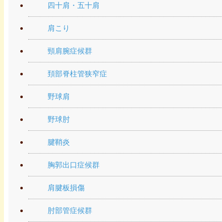
四十肩・五十肩
肩こり
頸肩腕症候群
頚部脊柱管狭窄症
野球肩
野球肘
腱鞘炎
胸郭出口症候群
肩腱板損傷
肘部管症候群