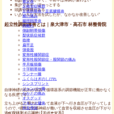
鵞足炎
集中できず、ぼーっとする
足根管症候群
頭痛や腹痛がある
足底筋膜炎・足底腱膜炎
いろいろな方法を試したが、なかなか改善しない”
膝の痛み
腸脛靱帯炎
起立性調節障害とは｜泉大津市・高石市 林整骨院
肉離れ
側副靭帯損傷
梨状筋症候群
捻挫
扁平足
弾発股
変形性膝関節症
変形性股関節症・股関節の痛み
半月板損傷
十字靭帯損傷
ランナー膝
ふくらはぎのしびれ
シンスプリント
ジャンパー膝
自律神経の乱れが原因で循環器系の調節機能が正常に働かなく
かかとの痛み
なる疾患です。
オスグッド
アキレス腱炎
立ち上がると重力によって血液が下へ行き血圧が下がってしま
外反母趾
うので、通常は交感神経が働いて血管を収縮させ血圧が下がり
症状別メニュー【スポーツ系】
過ぎないように調節しています。