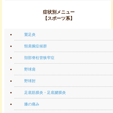
症状別メニュー
【スポーツ系】
鵞足炎
頸肩腕症候群
頚部脊柱管狭窄症
野球肩
野球肘
足底筋膜炎・足底腱膜炎
膝の痛み