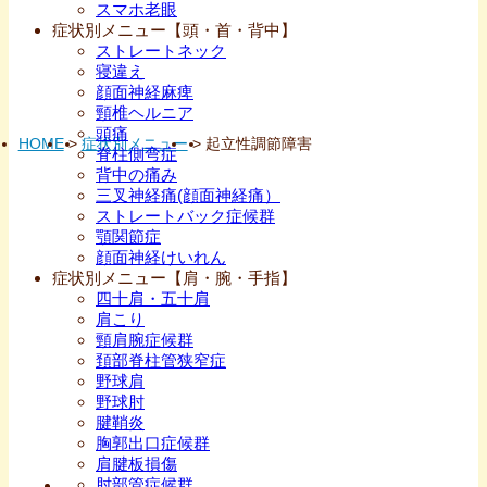
スマホ老眼
症状別メニュー【頭・首・背中】
ストレートネック
寝違え
顔面神経麻痺
頸椎ヘルニア
頭痛
HOME
>
症状別メニュー
>
起立性調節障害
脊柱側弯症
背中の痛み
三叉神経痛(顔面神経痛）
ストレートバック症候群
顎関節症
顔面神経けいれん
症状別メニュー【肩・腕・手指】
四十肩・五十肩
肩こり
頸肩腕症候群
頚部脊柱管狭窄症
野球肩
野球肘
腱鞘炎
胸郭出口症候群
肩腱板損傷
肘部管症候群