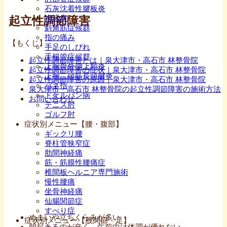
石灰沈着性腱板炎
水泳肩
起立性調節障害
斜角筋症候群
指の痛み
【もくじ】
手足のしびれ
手根管症候群
起立性調節障害とは｜泉大津市・高石市 林整骨院
上腕骨外側上顆炎
起立性調節障害の症状｜泉大津市・高石市 林整骨院
上腕二頭筋長頭腱炎
起立性調節障害の原因｜泉大津市・高石市 林整骨院
バネ指
泉大津市・高石市 林整骨院の起立性調節障害の施術方法
ドケルバン病
お問い合わせ
テニス肘
ゴルフ肘
症状別メニュー【腰・腹部】
ギックリ腰
脊柱管狭窄症
肋間神経痛
筋・筋膜性腰痛症
椎間板ヘルニア専門施術
慢性腰痛
坐骨神経痛
仙腸関節症
すべり症
めまいや立ちくらみが多い
症状別メニュー【股関節・足】
朝起きるのが辛く、午前中は体調が優れない