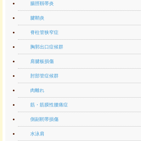
腸脛靱帯炎
腱鞘炎
脊柱管狭窄症
胸郭出口症候群
肩腱板損傷
肘部管症候群
肉離れ
筋・筋膜性腰痛症
側副靭帯損傷
水泳肩