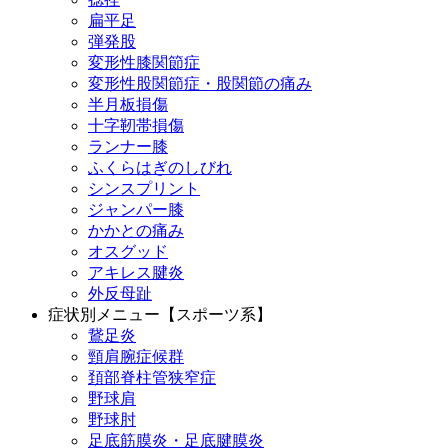
扁平足
弾発股
変形性膝関節症
変形性股関節症・股関節の痛み
半月板損傷
十字靭帯損傷
ランナー膝
ふくらはぎのしびれ
シンスプリント
ジャンパー膝
かかとの痛み
オスグッド
アキレス腱炎
外反母趾
症状別メニュー【スポーツ系】
鵞足炎
頸肩腕症候群
頚部脊柱管狭窄症
野球肩
野球肘
足底筋膜炎・足底腱膜炎