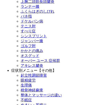
上腕二頭筋長頭腱炎
ランナー膝
ふくらはぎのしびれ
バネ指
ドケルバン病
テニス肘
すべり症
シンスプリント
ジャンパー膝
ゴルフ肘
かかとの痛み
オスグッド
オーバー ユース 症候群
アキレス腱炎
症状別メニュー【その他】
起立性調節障害
眼精疲労
生理痛
橈骨神経麻痺
整体とマッサージの違い
不眠症
めまい・耳鳴り