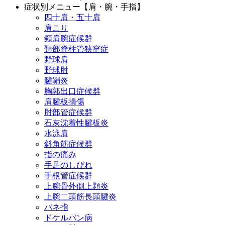
症状別メニュー【肩・腕・手指】
四十肩・五十肩
肩こり
頸肩腕症候群
頚部脊柱管狭窄症
野球肩
野球肘
腱鞘炎
胸郭出口症候群
肩腱板損傷
肘部管症候群
石灰沈着性腱板炎
水泳肩
斜角筋症候群
指の痛み
手足のしびれ
手根管症候群
上腕骨外側上顆炎
上腕二頭筋長頭腱炎
バネ指
ドケルバン病