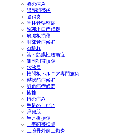
膝の痛み
腸脛靱帯炎
腱鞘炎
脊柱管狭窄症
胸郭出口症候群
肩腱板損傷
肘部管症候群
肉離れ
筋・筋膜性腰痛症
側副靭帯損傷
水泳肩
椎間板ヘルニア専門施術
梨状筋症候群
斜角筋症候群
捻挫
指の痛み
手足のしびれ
弾発股
半月板損傷
十字靭帯損傷
上腕骨外側上顆炎