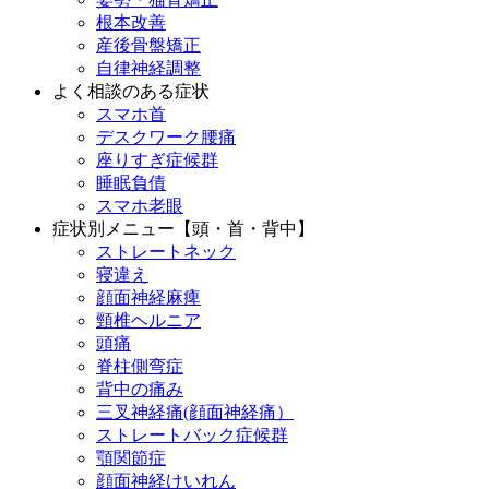
根本改善
産後骨盤矯正
自律神経調整
よく相談のある症状
スマホ首
デスクワーク腰痛
座りすぎ症候群
睡眠負債
スマホ老眼
症状別メニュー【頭・首・背中】
ストレートネック
寝違え
顔面神経麻痺
頸椎ヘルニア
頭痛
脊柱側弯症
背中の痛み
三叉神経痛(顔面神経痛）
ストレートバック症候群
顎関節症
顔面神経けいれん