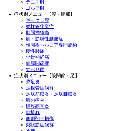
テニス肘
ゴルフ肘
症状別メニュー【腰・腹部】
ギックリ腰
脊柱管狭窄症
肋間神経痛
筋・筋膜性腰痛症
椎間板ヘルニア専門施術
慢性腰痛
坐骨神経痛
仙腸関節症
すべり症
症状別メニュー【股関節・足】
鵞足炎
足根管症候群
足底筋膜炎・足底腱膜炎
膝の痛み
腸脛靱帯炎
肉離れ
側副靭帯損傷
梨状筋症候群
捻挫