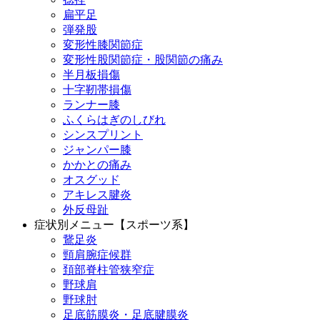
扁平足
弾発股
変形性膝関節症
変形性股関節症・股関節の痛み
半月板損傷
十字靭帯損傷
ランナー膝
ふくらはぎのしびれ
シンスプリント
ジャンパー膝
かかとの痛み
オスグッド
アキレス腱炎
外反母趾
症状別メニュー【スポーツ系】
鵞足炎
頸肩腕症候群
頚部脊柱管狭窄症
野球肩
野球肘
足底筋膜炎・足底腱膜炎