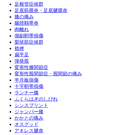
足根管症候群
足底筋膜炎・足底腱膜炎
膝の痛み
腸脛靱帯炎
肉離れ
側副靭帯損傷
梨状筋症候群
捻挫
扁平足
弾発股
変形性膝関節症
変形性股関節症・股関節の痛み
半月板損傷
十字靭帯損傷
ランナー膝
ふくらはぎのしびれ
シンスプリント
ジャンパー膝
かかとの痛み
オスグッド
アキレス腱炎