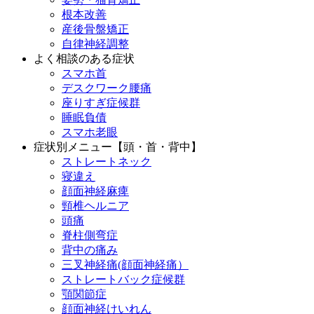
根本改善
産後骨盤矯正
自律神経調整
よく相談のある症状
スマホ首
デスクワーク腰痛
座りすぎ症候群
睡眠負債
スマホ老眼
症状別メニュー【頭・首・背中】
ストレートネック
寝違え
顔面神経麻痺
頸椎ヘルニア
頭痛
脊柱側弯症
背中の痛み
三叉神経痛(顔面神経痛）
ストレートバック症候群
顎関節症
顔面神経けいれん