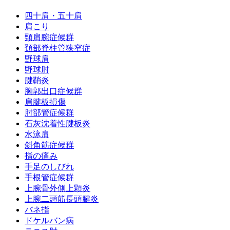
四十肩・五十肩
肩こり
頸肩腕症候群
頚部脊柱管狭窄症
野球肩
野球肘
腱鞘炎
胸郭出口症候群
肩腱板損傷
肘部管症候群
石灰沈着性腱板炎
水泳肩
斜角筋症候群
指の痛み
手足のしびれ
手根管症候群
上腕骨外側上顆炎
上腕二頭筋長頭腱炎
バネ指
ドケルバン病