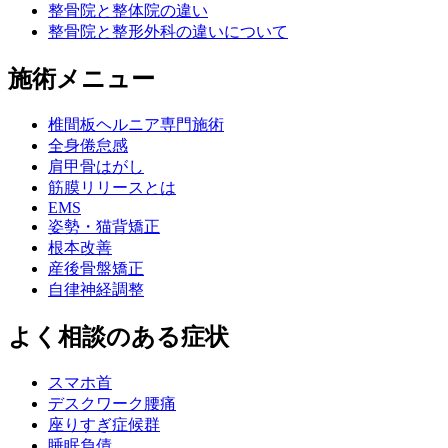
整骨院と整体院の違い
整骨院と整形外科の違いについて
施術メニュー
椎間板ヘルニア専門施術
全身倦怠感
肩甲骨はがし
筋膜リリースとは
EMS
姿勢・猫背矯正
根本改善
産後骨盤矯正
自律神経調整
よく相談のある症状
スマホ首
デスクワーク腰痛
座りすぎ症候群
睡眠負債