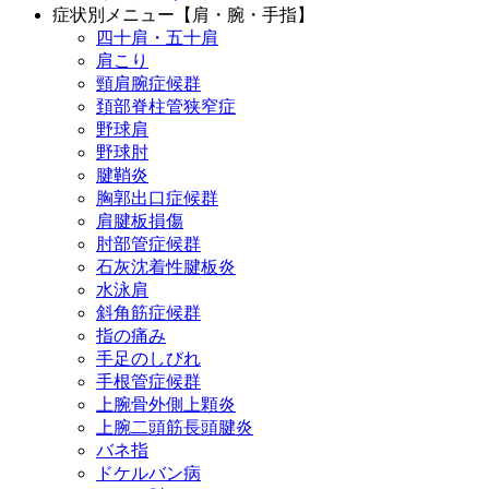
症状別メニュー【肩・腕・手指】
四十肩・五十肩
肩こり
頸肩腕症候群
頚部脊柱管狭窄症
野球肩
野球肘
腱鞘炎
胸郭出口症候群
肩腱板損傷
肘部管症候群
石灰沈着性腱板炎
水泳肩
斜角筋症候群
指の痛み
手足のしびれ
手根管症候群
上腕骨外側上顆炎
上腕二頭筋長頭腱炎
バネ指
ドケルバン病