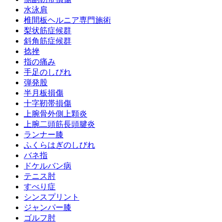
水泳肩
椎間板ヘルニア専門施術
梨状筋症候群
斜角筋症候群
捻挫
指の痛み
手足のしびれ
弾発股
半月板損傷
十字靭帯損傷
上腕骨外側上顆炎
上腕二頭筋長頭腱炎
ランナー膝
ふくらはぎのしびれ
バネ指
ドケルバン病
テニス肘
すべり症
シンスプリント
ジャンパー膝
ゴルフ肘