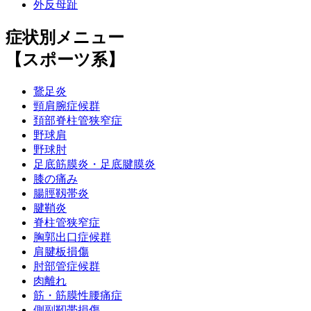
外反母趾
症状別メニュー
【スポーツ系】
鵞足炎
頸肩腕症候群
頚部脊柱管狭窄症
野球肩
野球肘
足底筋膜炎・足底腱膜炎
膝の痛み
腸脛靱帯炎
腱鞘炎
脊柱管狭窄症
胸郭出口症候群
肩腱板損傷
肘部管症候群
肉離れ
筋・筋膜性腰痛症
側副靭帯損傷