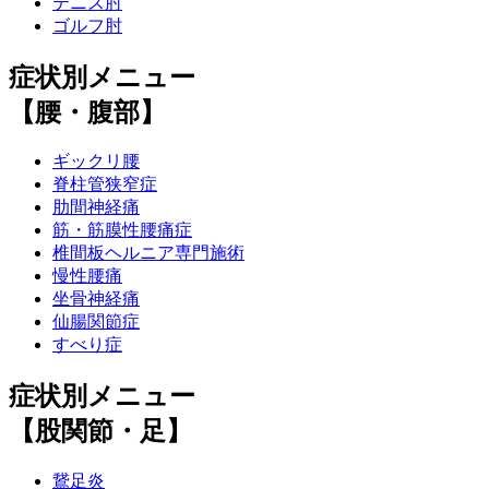
テニス肘
ゴルフ肘
症状別メニュー
【腰・腹部】
ギックリ腰
脊柱管狭窄症
肋間神経痛
筋・筋膜性腰痛症
椎間板ヘルニア専門施術
慢性腰痛
坐骨神経痛
仙腸関節症
すべり症
症状別メニュー
【股関節・足】
鵞足炎