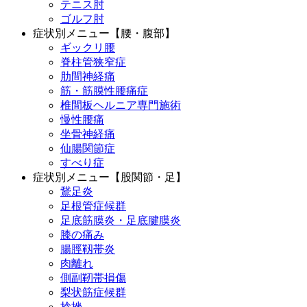
テニス肘
ゴルフ肘
症状別メニュー【腰・腹部】
ギックリ腰
脊柱管狭窄症
肋間神経痛
筋・筋膜性腰痛症
椎間板ヘルニア専門施術
慢性腰痛
坐骨神経痛
仙腸関節症
すべり症
症状別メニュー【股関節・足】
鵞足炎
足根管症候群
足底筋膜炎・足底腱膜炎
膝の痛み
腸脛靱帯炎
肉離れ
側副靭帯損傷
梨状筋症候群
捻挫