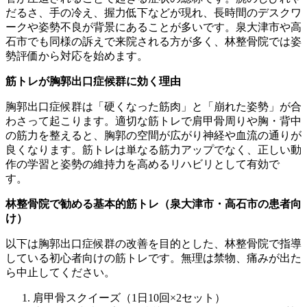
だるさ、手の冷え、握力低下などが現れ、長時間のデスクワ
ークや姿勢不良が背景にあることが多いです。泉大津市や高
石市でも同様の訴えで来院される方が多く、林整骨院では姿
勢評価から対応を始めます。
筋トレが胸郭出口症候群に効く理由
胸郭出口症候群は「硬くなった筋肉」と「崩れた姿勢」が合
わさって起こります。適切な筋トレで肩甲骨周りや胸・背中
の筋力を整えると、胸郭の空間が広がり神経や血流の通りが
良くなります。筋トレは単なる筋力アップでなく、正しい動
作の学習と姿勢の維持力を高めるリハビリとして有効で
す。
林整骨院で勧める基本的筋トレ（泉大津市・高石市の患者向
け）
以下は胸郭出口症候群の改善を目的とした、林整骨院で指導
している初心者向けの筋トレです。無理は禁物、痛みが出た
ら中止してください。
肩甲骨スクイーズ（1日10回×2セット）