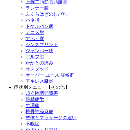
上腕二頭筋長頭腱炎
ランナー膝
ふくらはぎのしびれ
バネ指
ドケルバン病
テニス肘
すべり症
シンスプリント
ジャンパー膝
ゴルフ肘
かかとの痛み
オスグッド
オーバー ユース 症候群
アキレス腱炎
症状別メニュー【その他】
起立性調節障害
眼精疲労
生理痛
橈骨神経麻痺
整体とマッサージの違い
不眠症
めまい・耳鳴り