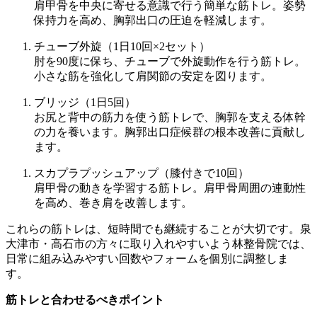
肩甲骨を中央に寄せる意識で行う簡単な筋トレ。姿勢
保持力を高め、胸郭出口の圧迫を軽減します。
チューブ外旋（1日10回×2セット）
肘を90度に保ち、チューブで外旋動作を行う筋トレ。
小さな筋を強化して肩関節の安定を図ります。
ブリッジ（1日5回）
お尻と背中の筋力を使う筋トレで、胸郭を支える体幹
の力を養います。胸郭出口症候群の根本改善に貢献し
ます。
スカプラプッシュアップ（膝付きで10回）
肩甲骨の動きを学習する筋トレ。肩甲骨周囲の連動性
を高め、巻き肩を改善します。
これらの筋トレは、短時間でも継続することが大切です。泉
大津市・高石市の方々に取り入れやすいよう林整骨院では、
日常に組み込みやすい回数やフォームを個別に調整しま
す。
筋トレと合わせるべきポイント