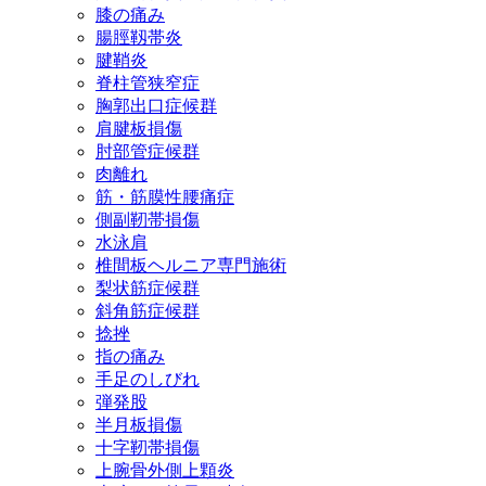
膝の痛み
腸脛靱帯炎
腱鞘炎
脊柱管狭窄症
胸郭出口症候群
肩腱板損傷
肘部管症候群
肉離れ
筋・筋膜性腰痛症
側副靭帯損傷
水泳肩
椎間板ヘルニア専門施術
梨状筋症候群
斜角筋症候群
捻挫
指の痛み
手足のしびれ
弾発股
半月板損傷
十字靭帯損傷
上腕骨外側上顆炎