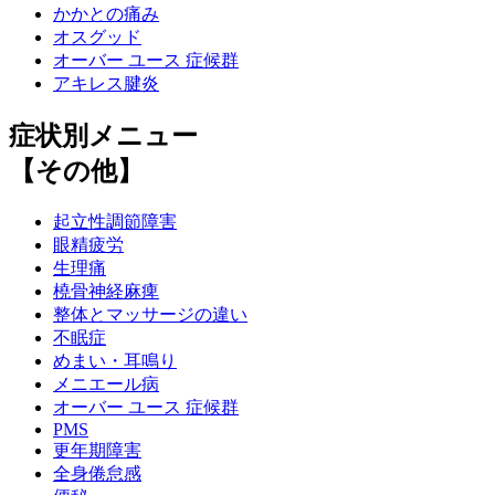
かかとの痛み
オスグッド
オーバー ユース 症候群
アキレス腱炎
症状別メニュー
【その他】
起立性調節障害
眼精疲労
生理痛
橈骨神経麻痺
整体とマッサージの違い
不眠症
めまい・耳鳴り
メニエール病
オーバー ユース 症候群
PMS
更年期障害
全身倦怠感