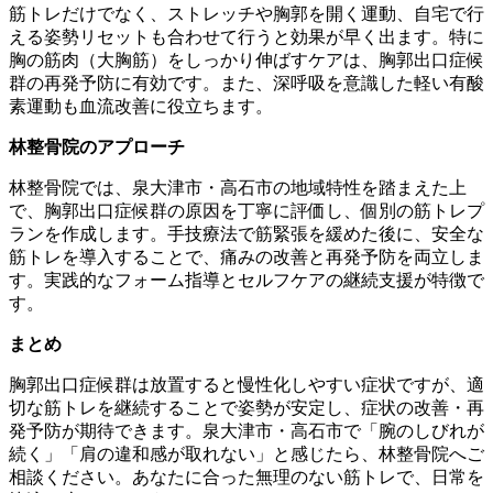
筋トレだけでなく、ストレッチや胸郭を開く運動、自宅で行
える姿勢リセットも合わせて行うと効果が早く出ます。特に
胸の筋肉（大胸筋）をしっかり伸ばすケアは、胸郭出口症候
群の再発予防に有効です。また、深呼吸を意識した軽い有酸
素運動も血流改善に役立ちます。
林整骨院のアプローチ
林整骨院では、泉大津市・高石市の地域特性を踏まえた上
で、胸郭出口症候群の原因を丁寧に評価し、個別の筋トレプ
ランを作成します。手技療法で筋緊張を緩めた後に、安全な
筋トレを導入することで、痛みの改善と再発予防を両立しま
す。実践的なフォーム指導とセルフケアの継続支援が特徴で
す。
まとめ
胸郭出口症候群は放置すると慢性化しやすい症状ですが、適
切な筋トレを継続することで姿勢が安定し、症状の改善・再
発予防が期待できます。泉大津市・高石市で「腕のしびれが
続く」「肩の違和感が取れない」と感じたら、林整骨院へご
相談ください。あなたに合った無理のない筋トレで、日常を