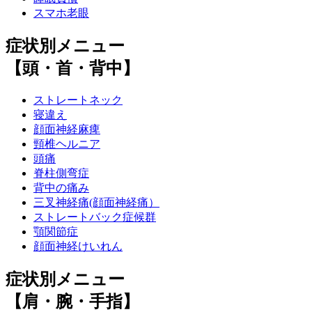
スマホ老眼
症状別メニュー
【頭・首・背中】
ストレートネック
寝違え
顔面神経麻痺
頸椎ヘルニア
頭痛
脊柱側弯症
背中の痛み
三叉神経痛(顔面神経痛）
ストレートバック症候群
顎関節症
顔面神経けいれん
症状別メニュー
【肩・腕・手指】