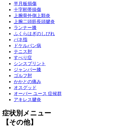
半月板損傷
十字靭帯損傷
上腕骨外側上顆炎
上腕二頭筋長頭腱炎
ランナー膝
ふくらはぎのしびれ
バネ指
ドケルバン病
テニス肘
すべり症
シンスプリント
ジャンパー膝
ゴルフ肘
かかとの痛み
オスグッド
オーバー ユース 症候群
アキレス腱炎
症状別メニュー
【その他】