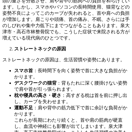
頭の重さを分散させ、肩や背中の筋肉への負担を和らげてい
ます。しかし、スマホやパソコンの長時間使用、猫背などの
姿勢不良によってこのカーブが失われると、首や肩への負担
が増加します。肩こりや頭痛、首の痛み、不眠、さらには手
のしびれや集中力低下にまでつながることもあります。泉大
津市・高石市林整骨院でも、こうした症状で来院される方が
増えている現代病のひとつです。
ストレートネックの原因
ストレートネックの原因は、生活習慣や姿勢にあります。
スマホ首
：長時間下を向く姿勢で首に大きな負担がか
かります。
デスクワークの猫背
：背もたれに深く腰掛けない姿勢
で肩や首が引っ張られます。
枕や寝具の高さ・硬さ
：高すぎる枕は首を前に押し出
し、カーブを失わせます。
運動不足
：肩や背中の筋力低下で首に余計な負荷がか
かります。
これらが長期にわたり続くと、首や肩の筋肉が硬直
し、血流や神経にも影響が出てしまいます。泉大津