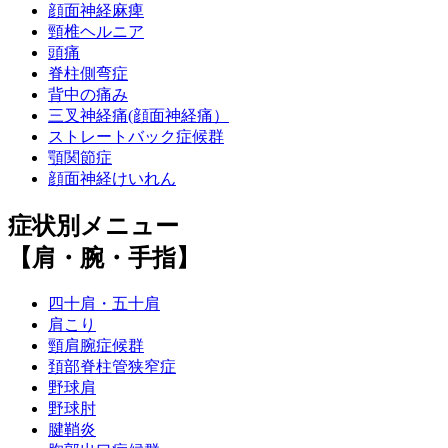
顔面神経麻痺
頸椎ヘルニア
頭痛
脊柱側弯症
背中の痛み
三叉神経痛(顔面神経痛）
ストレートバック症候群
顎関節症
顔面神経けいれん
症状別メニュー
【肩・腕・手指】
四十肩・五十肩
肩こり
頸肩腕症候群
頚部脊柱管狭窄症
野球肩
野球肘
腱鞘炎