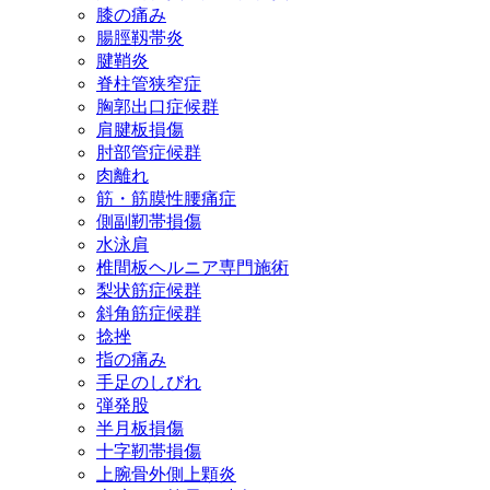
膝の痛み
腸脛靱帯炎
腱鞘炎
脊柱管狭窄症
胸郭出口症候群
肩腱板損傷
肘部管症候群
肉離れ
筋・筋膜性腰痛症
側副靭帯損傷
水泳肩
椎間板ヘルニア専門施術
梨状筋症候群
斜角筋症候群
捻挫
指の痛み
手足のしびれ
弾発股
半月板損傷
十字靭帯損傷
上腕骨外側上顆炎