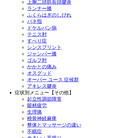
上腕二頭筋長頭腱炎
ランナー膝
ふくらはぎのしびれ
バネ指
ドケルバン病
テニス肘
すべり症
シンスプリント
ジャンパー膝
ゴルフ肘
かかとの痛み
オスグッド
オーバー ユース 症候群
アキレス腱炎
症状別メニュー【その他】
起立性調節障害
眼精疲労
生理痛
橈骨神経麻痺
整体とマッサージの違い
不眠症
めまい・耳鳴り