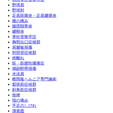
野球肩
野球肘
足底筋膜炎・足底腱膜炎
膝の痛み
腸脛靱帯炎
腱鞘炎
脊柱管狭窄症
胸郭出口症候群
肩腱板損傷
肘部管症候群
肉離れ
筋・筋膜性腰痛症
側副靭帯損傷
水泳肩
椎間板ヘルニア専門施術
梨状筋症候群
斜角筋症候群
捻挫
指の痛み
手足のしびれ
弾発股