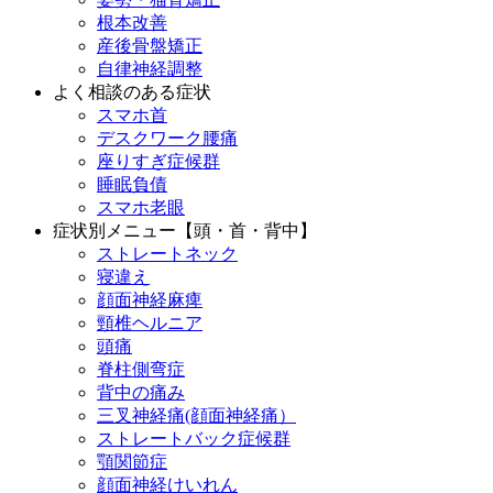
根本改善
産後骨盤矯正
自律神経調整
よく相談のある症状
スマホ首
デスクワーク腰痛
座りすぎ症候群
睡眠負債
スマホ老眼
症状別メニュー【頭・首・背中】
ストレートネック
寝違え
顔面神経麻痺
頸椎ヘルニア
頭痛
脊柱側弯症
背中の痛み
三叉神経痛(顔面神経痛）
ストレートバック症候群
顎関節症
顔面神経けいれん