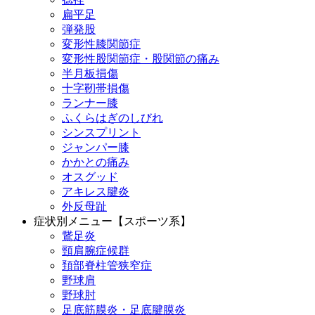
扁平足
弾発股
変形性膝関節症
変形性股関節症・股関節の痛み
半月板損傷
十字靭帯損傷
ランナー膝
ふくらはぎのしびれ
シンスプリント
ジャンパー膝
かかとの痛み
オスグッド
アキレス腱炎
外反母趾
症状別メニュー【スポーツ系】
鵞足炎
頸肩腕症候群
頚部脊柱管狭窄症
野球肩
野球肘
足底筋膜炎・足底腱膜炎