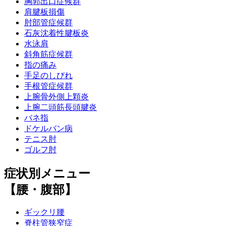
胸郭出口症候群
肩腱板損傷
肘部管症候群
石灰沈着性腱板炎
水泳肩
斜角筋症候群
指の痛み
手足のしびれ
手根管症候群
上腕骨外側上顆炎
上腕二頭筋長頭腱炎
バネ指
ドケルバン病
テニス肘
ゴルフ肘
症状別メニュー
【腰・腹部】
ギックリ腰
脊柱管狭窄症