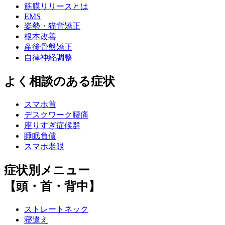
筋膜リリースとは
EMS
姿勢・猫背矯正
根本改善
産後骨盤矯正
自律神経調整
よく相談のある症状
スマホ首
デスクワーク腰痛
座りすぎ症候群
睡眠負債
スマホ老眼
症状別メニュー
【頭・首・背中】
ストレートネック
寝違え