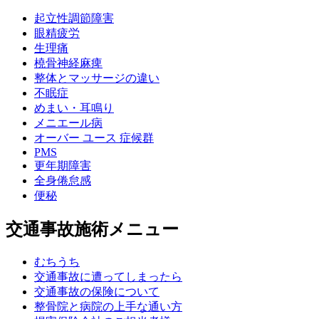
起立性調節障害
眼精疲労
生理痛
橈骨神経麻痺
整体とマッサージの違い
不眠症
めまい・耳鳴り
メニエール病
オーバー ユース 症候群
PMS
更年期障害
全身倦怠感
便秘
交通事故施術メニュー
むちうち
交通事故に遭ってしまったら
交通事故の保険について
整骨院と病院の上手な通い方