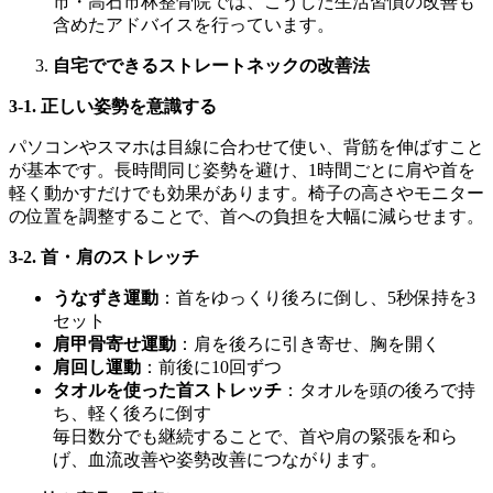
市・高石市林整骨院では、こうした生活習慣の改善も
含めたアドバイスを行っています。
自宅でできるストレートネックの改善法
3-1.
正しい姿勢を意識する
パソコンやスマホは目線に合わせて使い、背筋を伸ばすこと
が基本です。長時間同じ姿勢を避け、1時間ごとに肩や首を
軽く動かすだけでも効果があります。椅子の高さやモニター
の位置を調整することで、首への負担を大幅に減らせます。
3-2.
首・肩のストレッチ
うなずき運動
：首をゆっくり後ろに倒し、5秒保持を3
セット
肩甲骨寄せ運動
：肩を後ろに引き寄せ、胸を開く
肩回し運動
：前後に10回ずつ
タオルを使った首ストレッチ
：タオルを頭の後ろで持
ち、軽く後ろに倒す
毎日数分でも継続することで、首や肩の緊張を和ら
げ、血流改善や姿勢改善につながります。