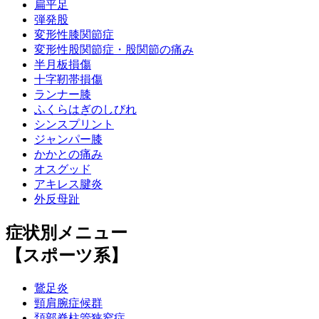
扁平足
弾発股
変形性膝関節症
変形性股関節症・股関節の痛み
半月板損傷
十字靭帯損傷
ランナー膝
ふくらはぎのしびれ
シンスプリント
ジャンパー膝
かかとの痛み
オスグッド
アキレス腱炎
外反母趾
症状別メニュー
【スポーツ系】
鵞足炎
頸肩腕症候群
頚部脊柱管狭窄症