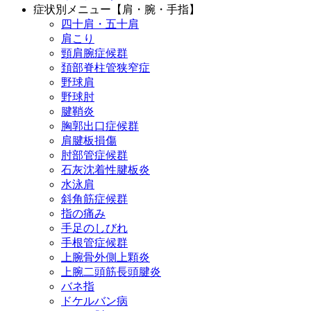
症状別メニュー【肩・腕・手指】
四十肩・五十肩
肩こり
頸肩腕症候群
頚部脊柱管狭窄症
野球肩
野球肘
腱鞘炎
胸郭出口症候群
肩腱板損傷
肘部管症候群
石灰沈着性腱板炎
水泳肩
斜角筋症候群
指の痛み
手足のしびれ
手根管症候群
上腕骨外側上顆炎
上腕二頭筋長頭腱炎
バネ指
ドケルバン病