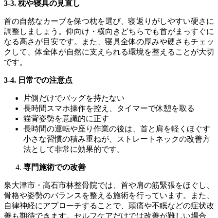
3-3.
枕や寝具の見直し
首の自然なカーブを保つ枕を選び、寝返りがしやすい硬さに
調整しましょう。仰向け・横向きどちらでも首がまっすぐに
なる高さが目安です。また、寝具全体の厚みや硬さもチェッ
クして、体全体が自然に支えられる環境を整えることが大切
です。
3-4.
日常での注意点
片側だけでバッグを持たない
長時間スマホ操作を控え、タイマーで休憩を取る
猫背姿勢を意識的に正す
長時間の運転や座り作業の後は、首と肩を軽くほぐす
小さな習慣の積み重ねが、ストレートネックの改善方
法として非常に効果的です。
専門施術での改善
泉大津市・高石市林整骨院では、首や肩の筋緊張をほぐし、
骨格や姿勢のバランスを整える施術を行っています。また、
自律神経にアプローチすることで、頭痛や不眠などの症状改
善も期待できます。セルフケアだけでは改善が難しい場合