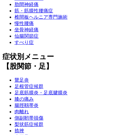
肋間神経痛
筋・筋膜性腰痛症
椎間板ヘルニア専門施術
慢性腰痛
坐骨神経痛
仙腸関節症
すべり症
症状別メニュー
【股関節・足】
鵞足炎
足根管症候群
足底筋膜炎・足底腱膜炎
膝の痛み
腸脛靱帯炎
肉離れ
側副靭帯損傷
梨状筋症候群
捻挫