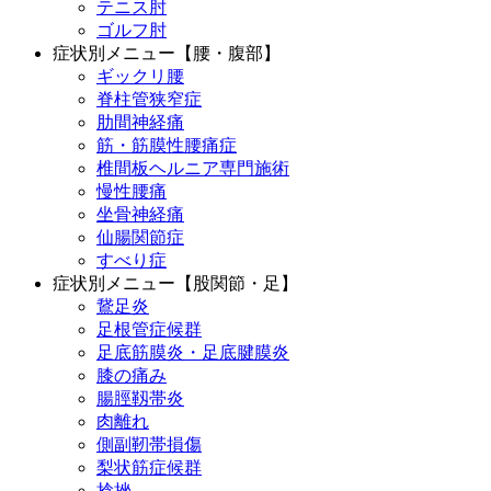
テニス肘
ゴルフ肘
症状別メニュー【腰・腹部】
ギックリ腰
脊柱管狭窄症
肋間神経痛
筋・筋膜性腰痛症
椎間板ヘルニア専門施術
慢性腰痛
坐骨神経痛
仙腸関節症
すべり症
症状別メニュー【股関節・足】
鵞足炎
足根管症候群
足底筋膜炎・足底腱膜炎
膝の痛み
腸脛靱帯炎
肉離れ
側副靭帯損傷
梨状筋症候群
捻挫