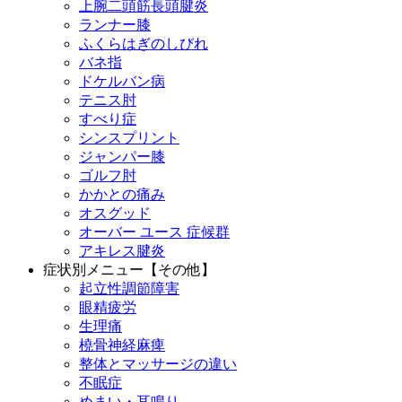
上腕二頭筋長頭腱炎
ランナー膝
ふくらはぎのしびれ
バネ指
ドケルバン病
テニス肘
すべり症
シンスプリント
ジャンパー膝
ゴルフ肘
かかとの痛み
オスグッド
オーバー ユース 症候群
アキレス腱炎
症状別メニュー【その他】
起立性調節障害
眼精疲労
生理痛
橈骨神経麻痺
整体とマッサージの違い
不眠症
めまい・耳鳴り