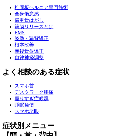
椎間板ヘルニア専門施術
全身倦怠感
肩甲骨はがし
筋膜リリースとは
EMS
姿勢・猫背矯正
根本改善
産後骨盤矯正
自律神経調整
よく相談のある症状
スマホ首
デスクワーク腰痛
座りすぎ症候群
睡眠負債
スマホ老眼
症状別メニュー
【頭・首・背中】