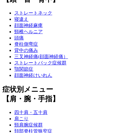
ストレートネック
寝違え
顔面神経麻痺
頸椎ヘルニア
頭痛
脊柱側弯症
背中の痛み
三叉神経痛(顔面神経痛）
ストレートバック症候群
顎関節症
顔面神経けいれん
症状別メニュー
【肩・腕・手指】
四十肩・五十肩
肩こり
頸肩腕症候群
頚部脊柱管狭窄症