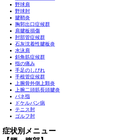
野球肩
野球肘
腱鞘炎
胸郭出口症候群
肩腱板損傷
肘部管症候群
石灰沈着性腱板炎
水泳肩
斜角筋症候群
指の痛み
手足のしびれ
手根管症候群
上腕骨外側上顆炎
上腕二頭筋長頭腱炎
バネ指
ドケルバン病
テニス肘
ゴルフ肘
症状別メニュー