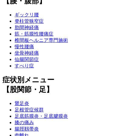
【腰・腹部】
ギックリ腰
脊柱管狭窄症
肋間神経痛
筋・筋膜性腰痛症
椎間板ヘルニア専門施術
慢性腰痛
坐骨神経痛
仙腸関節症
すべり症
症状別メニュー
【股関節・足】
鵞足炎
足根管症候群
足底筋膜炎・足底腱膜炎
膝の痛み
腸脛靱帯炎
肉離れ