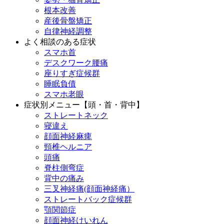
根本改善
産後骨盤矯正
自律神経調整
よく相談のある症状
スマホ首
デスクワーク腰痛
座りすぎ症候群
睡眠負債
スマホ老眼
症状別メニュー【頭・首・背中】
ストレートネック
寝違え
顔面神経麻痺
頸椎ヘルニア
頭痛
脊柱側弯症
背中の痛み
三叉神経痛(顔面神経痛）
ストレートバック症候群
顎関節症
顔面神経けいれん