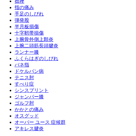
捻挫
指の痛み
手足のしびれ
弾発股
半月板損傷
十字靭帯損傷
上腕骨外側上顆炎
上腕二頭筋長頭腱炎
ランナー膝
ふくらはぎのしびれ
バネ指
ドケルバン病
テニス肘
すべり症
シンスプリント
ジャンパー膝
ゴルフ肘
かかとの痛み
オスグッド
オーバー ユース 症候群
アキレス腱炎