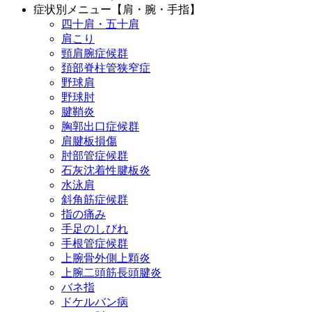
症状別メニュー【肩・腕・手指】
四十肩・五十肩
肩こり
頸肩腕症候群
頚部脊柱管狭窄症
野球肩
野球肘
腱鞘炎
胸郭出口症候群
肩腱板損傷
肘部管症候群
石灰沈着性腱板炎
水泳肩
斜角筋症候群
指の痛み
手足のしびれ
手根管症候群
上腕骨外側上顆炎
上腕二頭筋長頭腱炎
バネ指
ドケルバン病