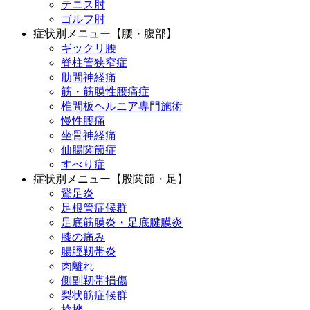
テニス肘
ゴルフ肘
症状別メニュー【腰・腹部】
ギックリ腰
脊柱管狭窄症
肋間神経痛
筋・筋膜性腰痛症
椎間板ヘルニア専門施術
慢性腰痛
坐骨神経痛
仙腸関節症
すべり症
症状別メニュー【股関節・足】
鵞足炎
足根管症候群
足底筋膜炎・足底腱膜炎
膝の痛み
腸脛靱帯炎
肉離れ
側副靭帯損傷
梨状筋症候群
捻挫