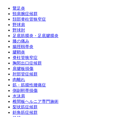
鵞足炎
頸肩腕症候群
頚部脊柱管狭窄症
野球肩
野球肘
足底筋膜炎・足底腱膜炎
膝の痛み
腸脛靱帯炎
腱鞘炎
脊柱管狭窄症
胸郭出口症候群
肩腱板損傷
肘部管症候群
肉離れ
筋・筋膜性腰痛症
側副靭帯損傷
水泳肩
椎間板ヘルニア専門施術
梨状筋症候群
斜角筋症候群