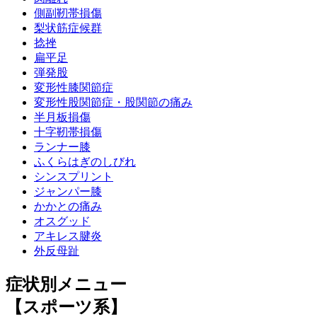
側副靭帯損傷
梨状筋症候群
捻挫
扁平足
弾発股
変形性膝関節症
変形性股関節症・股関節の痛み
半月板損傷
十字靭帯損傷
ランナー膝
ふくらはぎのしびれ
シンスプリント
ジャンパー膝
かかとの痛み
オスグッド
アキレス腱炎
外反母趾
症状別メニュー
【スポーツ系】