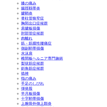
膝の痛み
腸脛靱帯炎
腱鞘炎
脊柱管狭窄症
胸郭出口症候群
肩腱板損傷
肘部管症候群
肉離れ
筋・筋膜性腰痛症
側副靭帯損傷
水泳肩
椎間板ヘルニア専門施術
梨状筋症候群
斜角筋症候群
捻挫
指の痛み
手足のしびれ
弾発股
半月板損傷
十字靭帯損傷
上腕骨外側上顆炎