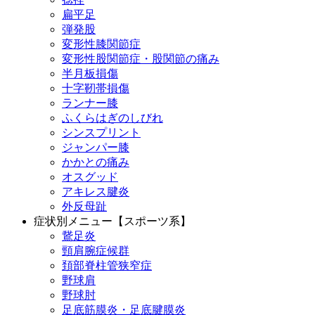
扁平足
弾発股
変形性膝関節症
変形性股関節症・股関節の痛み
半月板損傷
十字靭帯損傷
ランナー膝
ふくらはぎのしびれ
シンスプリント
ジャンパー膝
かかとの痛み
オスグッド
アキレス腱炎
外反母趾
症状別メニュー【スポーツ系】
鵞足炎
頸肩腕症候群
頚部脊柱管狭窄症
野球肩
野球肘
足底筋膜炎・足底腱膜炎