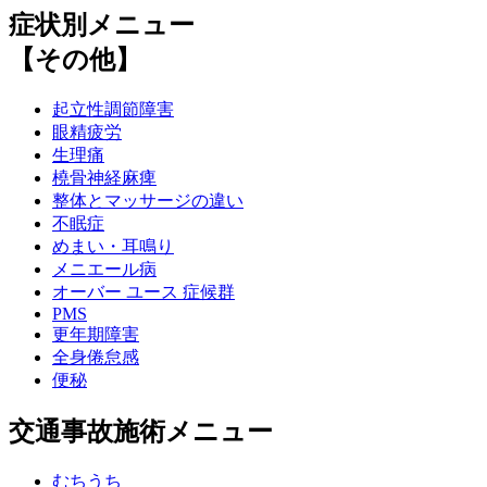
症状別メニュー
【その他】
起立性調節障害
眼精疲労
生理痛
橈骨神経麻痺
整体とマッサージの違い
不眠症
めまい・耳鳴り
メニエール病
オーバー ユース 症候群
PMS
更年期障害
全身倦怠感
便秘
交通事故施術メニュー
むちうち